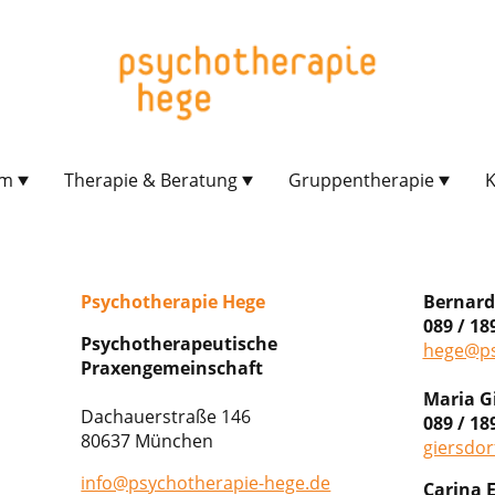
am
Therapie & Beratung
Gruppentherapie
K
Psychotherapie Hege
Bernar
089 / 18
Psychotherapeutische
hege@ps
Praxengemeinschaft
Maria G
Dachauerstraße 146
089 / 18
80637 München
giersdo
info@psychotherapie-hege.de
Carina 