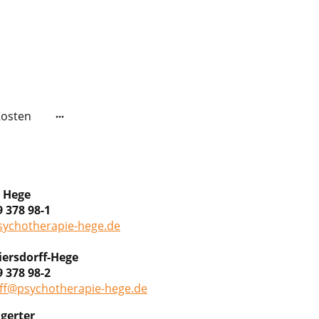
osten
d Hege
9 378 98-1
ychotherapie-hege.de
iersdorff-Hege
9 378 98-2
rff@psychotherapie-hege.de
Egerter